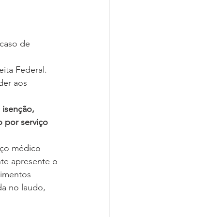
 caso de 
eita Federal.
der aos 
 isenção, 
o por serviço 
iço médico 
nte apresente o 
dimentos 
da no laudo, 