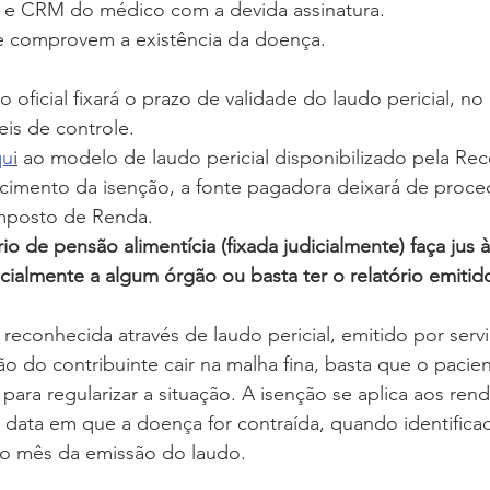
 e CRM do médico com a devida assinatura.
 comprovem a existência da doença.
 oficial fixará o prazo de validade do laudo pericial, no
eis de controle.
qu
i
 ao modelo de laudo pericial disponibilizado pela Rec
imento da isenção, a fonte pagadora deixará de proce
mposto de Renda.
io de pensão alimentícia (fixada judicialmente) faça jus à
icialmente a algum órgão ou basta ter o relatório emitid
reconhecida através de laudo pericial, emitido por serv
ção do contribuinte cair na malha fina, basta que o pacie
 para regularizar a situação. A isenção se aplica aos ren
a data em que a doença for contraída, quando identifica
 no mês da emissão do laudo.