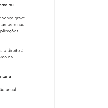
noma ou 
doença grave 
o também não 
plicações 
 o direito à 
omo na 
tar a 
ão anual 