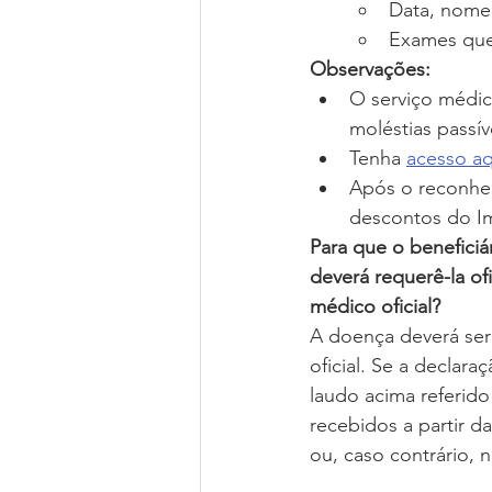
Data, nome
Exames que
Observações:
O serviço médico
moléstias passív
Tenha 
acesso a
Após o reconhec
descontos do I
Para que o beneficiár
deverá requerê-la of
médico oficial?
A doença deverá ser 
oficial. Se a declara
laudo acima referido
recebidos a partir d
ou, caso contrário,