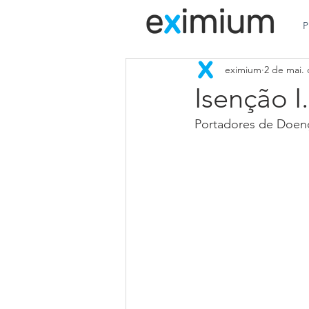
P
eximium
2 de mai.
Isenção I.
Portadores de Doen