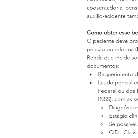
aposentadoria, pensã
auxílio-acidente ta
Como obter esse ben
O paciente deve pro
pensão ou reforma (
Renda que incide so
documentos:
Requerimento d
Laudo pericial e
Federal ou dos M
INSS), com as s
Diagnóstic
Estágio clí
Se possível
CID - Class