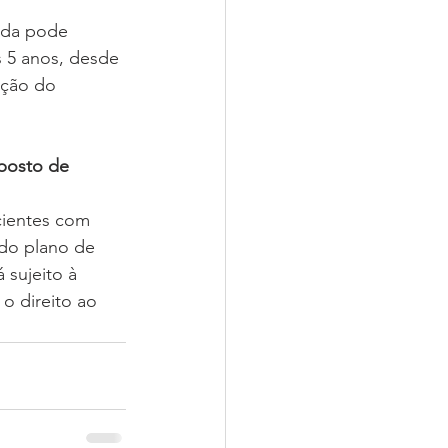
nda pode 
s 5 anos, desde 
nção do 
posto de 
cientes com 
do plano de 
 sujeito à 
o direito ao 