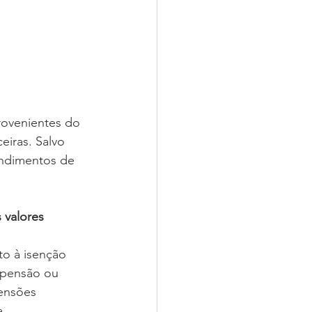
ovenientes do 
eiras. Salvo 
endimentos de 
 valores 
o à isenção 
 pensão ou 
ensões 
a 