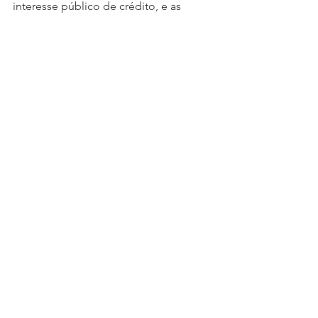
interesse público de crédito, e as 
demais instituições financeiras 
públicas e privadas autorizadas a 
funcionar pelo Banco Central do Brasil, 
atendida a disciplina do Conselho 
Monetário Nacional e do Banco 
Central do Brasil a elas aplicável.
Fonte: Jornal Contábil
Ver tudo
Posts recentes